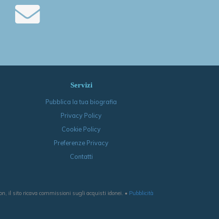
Servizi
Pubblica la tua biografia
Privacy Policy
Cookie Policy
Preferenze Privacy
Contatti
, il sito ricava commissioni sugli acquisti idonei. •
Pubblicità