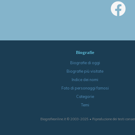
Biografie
Biografie di oggi
Biografie più visitate
Indice dei nomi
Foto di personaggi famosi
Categorie
Temi
Biografieonline.it © 2003-2025 • Riproduzione dei testi consen