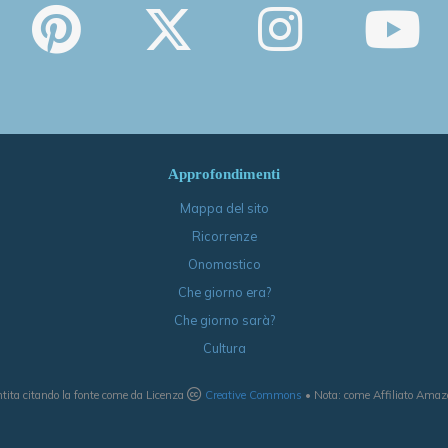
Approfondimenti
Mappa del sito
Ricorrenze
Onomastico
Che giorno era?
Che giorno sarà?
Cultura
tita citando la fonte come da Licenza
Creative Commons
• Nota: come Affiliato Amazon