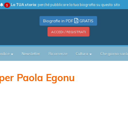
La TUA storia
: perché pubblicare la tua biografia su questo sito
1
Biografie in PDF
GRATIS
ACCEDI / REGISTRATI
Indice
Newsletter
Ricorrenze
Cultura
Che giorno sarà
per Paola Egonu