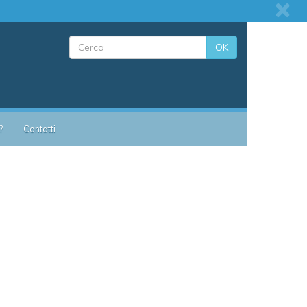
OK
?
Contatti