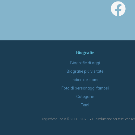
Biografie
Biografie di oggi
Biografie più visitate
Indice dei nomi
Foto di personaggi famosi
Categorie
Temi
Biografieonline.it © 2003-2025 • Riproduzione dei testi consen