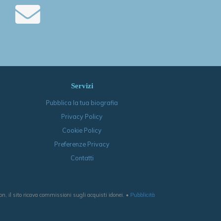
Servizi
Pubblica la tua biografia
Privacy Policy
Cookie Policy
Preferenze Privacy
Contatti
, il sito ricava commissioni sugli acquisti idonei. •
Pubblicità