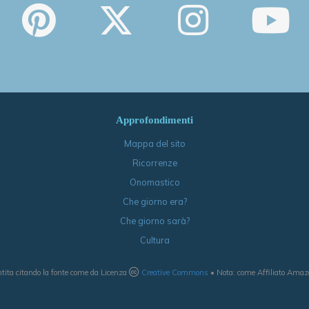
Approfondimenti
Mappa del sito
Ricorrenze
Onomastico
Che giorno era?
Che giorno sarà?
Cultura
tita citando la fonte come da Licenza
Creative Commons
• Nota: come Affiliato Amazon