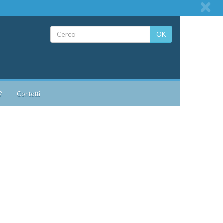
OK
?
Contatti