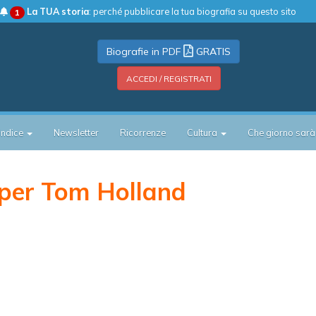
La TUA storia
: perché pubblicare la tua biografia su questo sito
1
Biografie in PDF
GRATIS
ACCEDI / REGISTRATI
Indice
Newsletter
Ricorrenze
Cultura
Che giorno sarà
per Tom Holland