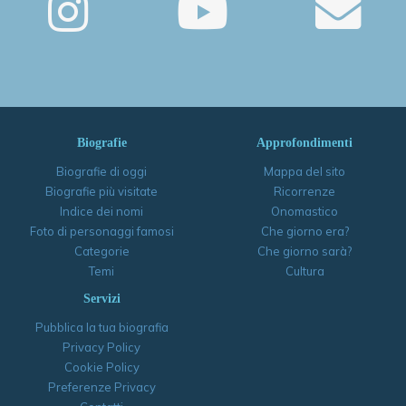
Biografie
Approfondimenti
Biografie di oggi
Mappa del sito
Biografie più visitate
Ricorrenze
Indice dei nomi
Onomastico
Foto di personaggi famosi
Che giorno era?
Categorie
Che giorno sarà?
Temi
Cultura
Servizi
Pubblica la tua biografia
Privacy Policy
Cookie Policy
Preferenze Privacy