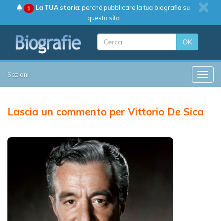
La TUA storia
: perché pubblicare la tua biografia su
1
questo sito
OK
Sezioni
Toggle
Lascia un commento per Vittorio De Sica