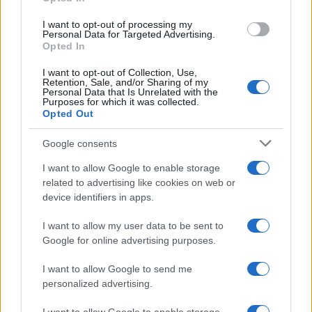
grant or deny consent to Google and its third-party tags to
Inserisci la tua migliore e-mail
use your data for below specified purposes in below Google
I want to opt-out of processing my
consent section.
Personal Data for Targeted Advertising.
E-mail
Opted In
OK
I want to opt-out of Collection, Use,
Retention, Sale, and/or Sharing of my
Personal Data that Is Unrelated with the
Purposes for which it was collected.
Opted Out
Google consents
I want to allow Google to enable storage
related to advertising like cookies on web or
device identifiers in apps.
I want to allow my user data to be sent to
Google for online advertising purposes.
I want to allow Google to send me
personalized advertising.