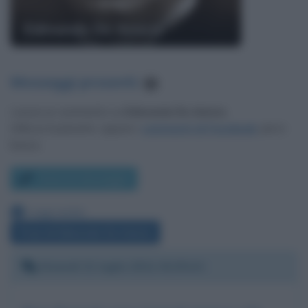
Edmondo De Amicis
Messaggi presenti
:
1
Lascia un commento su
Edmondo De Amicis
.
Utilizza il pulsante, oppure i
commenti di Facebook
, più in
basso.
Scrivi un messaggio
Leggi anche:
Frasi di Edmondo De Amicis
Giovedì 21 luglio 2011 01:55:41