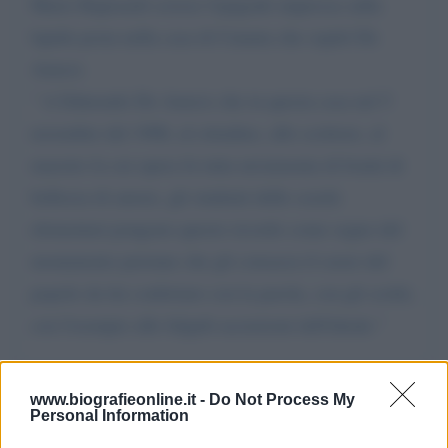
Mario Rapisardi scrisse l'epigrafe impressa sulla
lapide posta nella casa di Catania che ospitò De
Amicis
" A Edmondo De Amicis che in questa casa nel 5
novembre del 1906, al cittadino, allo scrittore, al
maestro la cui opera fu tutta un'armonia di bontà di
bellezza di amore, gli studenti delle scuole
elementari pongono questo ricordo come segno del
monumento perenne che gli consacra il cuore del
popolo da lui confortato con la parola, con gli scritti,
con l'esempio alle fulgidi ascensioni dell'ideale."
Da:
Pietro Rizzo
www.biografieonline.it -
Do Not Process My
Personal Information