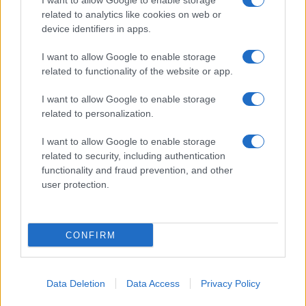
I want to allow Google to enable storage
related to analytics like cookies on web or
Biografie
Approfondimenti
device identifiers in apps.
Biografie di oggi
Mappa del sito
Biografie più visitate
Ricorrenze
I want to allow Google to enable storage
Indice dei nomi
Onomastico
related to functionality of the website or app.
Foto di personaggi famosi
Che giorno era?
Categorie
Che giorno sarà?
I want to allow Google to enable storage
Temi
Cultura
related to personalization.
Servizi
I want to allow Google to enable storage
Pubblica la tua biografia
related to security, including authentication
Privacy Policy
functionality and fraud prevention, and other
user protection.
Cookie Policy
Preferenze Privacy
Contatti
CONFIRM
Biografieonline.it © 2003-2025 • Riproduzione dei testi consentita citando la fonte
Creative Commons
come da Licenza
• Nota: come Affiliato Amazon, il sito
Pubblicità
ricava commissioni sugli acquisti idonei. •
Data Deletion
Data Access
Privacy Policy