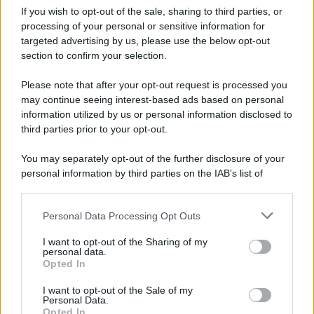
If you wish to opt-out of the sale, sharing to third parties, or
processing of your personal or sensitive information for
targeted advertising by us, please use the below opt-out
section to confirm your selection.
Scrivi un messaggio
Please note that after your opt-out request is processed you
Commenti Facebook
may continue seeing interest-based ads based on personal
information utilized by us or personal information disclosed to
third parties prior to your opt-out.
You may separately opt-out of the further disclosure of your
personal information by third parties on the IAB’s list of
downstream participants.
Personal Data Processing Opt Outs
This information may also be disclosed by us to third parties
on the IAB’s List of Downstream Participants that may further
I want to opt-out of the Sharing of my
disclose it to other third parties.
personal data.
Opted In
Please note that this website/app uses one or more Google
RICEVI GLI AGGIORNAMENTI
services and may gather and store information including but
I want to opt-out of the Sale of my
Personal Data.
not limited to your visit or usage behaviour. You may click to
Opted In