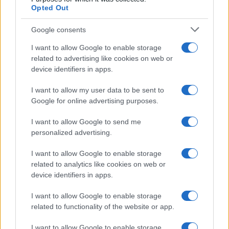
Opted Out
Google consents
I want to allow Google to enable storage
related to advertising like cookies on web or
device identifiers in apps.
I want to allow my user data to be sent to
Google for online advertising purposes.
I want to allow Google to send me
personalized advertising.
I want to allow Google to enable storage
related to analytics like cookies on web or
Biografie
Approfondimenti
device identifiers in apps.
Biografie di oggi
Mappa del sito
Biografie più visitate
Ricorrenze
I want to allow Google to enable storage
Indice dei nomi
Onomastico
related to functionality of the website or app.
Foto di personaggi famosi
Che giorno era?
Categorie
Che giorno sarà?
I want to allow Google to enable storage