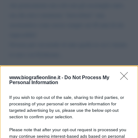
che praticamente non solo non gli assomiglia tanto,
ma che non è nemmeno “invecchiato” mai,
mostrandosi come avesse sempre sui 40 anni di età:
impossibile!
Diventa più verosimile di tutte quella in cui è ritratto
in nave con Eichmann...
Da:
Anonimo
www.biografieonline.it -
Do Not Process My
Personal Information
If you wish to opt-out of the sale, sharing to third parties, or
processing of your personal or sensitive information for
targeted advertising by us, please use the below opt-out
section to confirm your selection.
Scrivi un messaggio
Please note that after your opt-out request is processed you
Commenti Facebook
may continue seeing interest-based ads based on personal