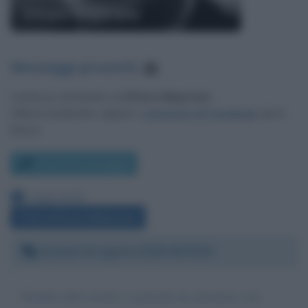
Ettore Majorana
Messaggi presenti
:
2
Lascia un commento su
Ettore Majorana
.
Utilizza il pulsante, oppure i
commenti di Facebook
, più in
basso.
Scrivi un messaggio
Leggi anche:
Frasi di Ettore Majorana
Giovedì 16 agosto 2018 09:59:25
Sembra tutto irreale ci pensate un astronave con