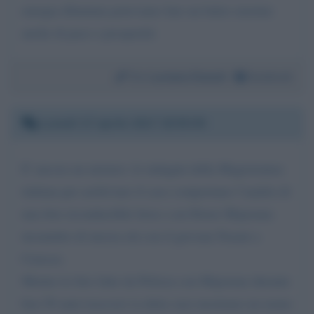
energia illimitata potevamo fare un balzo enorme
anche di pace e prosperità
Da:
Luciano Donati
facebook
Lunedì 17 aprile 2017 20:55:55
E' ancora un mistero: le indagini della Magistratura
italiana per archiviare il caso comportano l’analisi di
una foto riconducibile forse a un Ettore Majorana
incanutito di mezza età con il giovane Fasani a
Caracas.
Mentre le foto fatte da Pelizza con Majorana durante
ben 50 anni trascorsi (a detta sua) mostrano un uomo