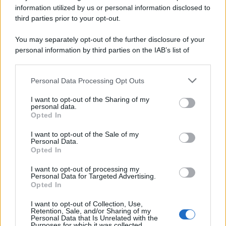
information utilized by us or personal information disclosed to
third parties prior to your opt-out.
You may separately opt-out of the further disclosure of your
personal information by third parties on the IAB’s list of
downstream participants.
Personal Data Processing Opt Outs
This information may also be disclosed by us to third parties
on the IAB’s List of Downstream Participants that may further
I want to opt-out of the Sharing of my
disclose it to other third parties.
personal data.
Opted In
Please note that this website/app uses one or more Google
RICEVI GLI AGGIORNAMENTI
services and may gather and store information including but
I want to opt-out of the Sale of my
Personal Data.
not limited to your visit or usage behaviour. You may click to
Opted In
grant or deny consent to Google and its third-party tags to
Inserisci la tua migliore e-mail
use your data for below specified purposes in below Google
I want to opt-out of processing my
consent section.
Personal Data for Targeted Advertising.
E-mail
Opted In
OK
I want to opt-out of Collection, Use,
Retention, Sale, and/or Sharing of my
Personal Data that Is Unrelated with the
Purposes for which it was collected.