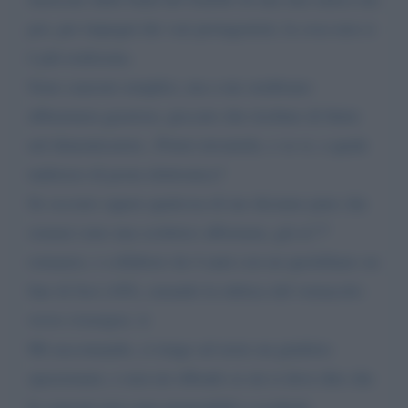
poi, per impegni dei vari protagonisti, la cosa non si
è più realizzata.
Sono canzoni semplici, ma a me sembrano
abbastanza graziose, peccato che rischino di finire
nel dimenticatoio...Potrei inviartele, e se si, a quale
indirizzo di posta elettronica?
Se occorre sapere qualcosa di me diciamo pure che
oramai sono una scrittrice affermata, già al 7°
romanzo, e collaboro da 4 anni con un quotidiano on
line di Jesi (AN), curando la rubrica del vernacolo:
www.viverejesi. it
Mi raccomando, ci tengo ad avere un giudizio
spassionato, e non mi offendo se mi si deve dire che
le canzoni non sono proponibili o scadenti.