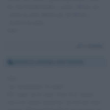
bui. Già il Grande Fratello è assurdo, VIP non solo
assurdo ma anche offensivo per chi VIP non è.
Ascolta la tua natura,
Saluti
Da:
Donella
Giovedì 21 settembre 2017 13:09:09
Salve,
sono un'ammiratrice da sempre!
Devi sapere che ho scritto il testo di tre canzoni,
nate in un contesto amichevole, che dovevano essere
musicate dalla band del fratello di una mia amica ma