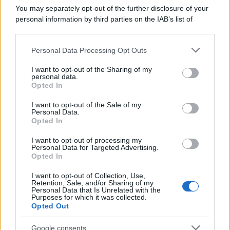
You may separately opt-out of the further disclosure of your
personal information by third parties on the IAB’s list of
downstream participants.
Personal Data Processing Opt Outs
This information may also be disclosed by us to third parties
on the IAB’s List of Downstream Participants that may further
I want to opt-out of the Sharing of my
disclose it to other third parties.
personal data.
Opted In
Please note that this website/app uses one or more Google
RICEVI GLI AGGIORNAMENTI
services and may gather and store information including but
I want to opt-out of the Sale of my
Personal Data.
not limited to your visit or usage behaviour. You may click to
Opted In
grant or deny consent to Google and its third-party tags to
Inserisci la tua migliore e-mail
use your data for below specified purposes in below Google
I want to opt-out of processing my
consent section.
Personal Data for Targeted Advertising.
E-mail
Opted In
OK
I want to opt-out of Collection, Use,
Retention, Sale, and/or Sharing of my
Personal Data that Is Unrelated with the
Purposes for which it was collected.
Opted Out
Google consents