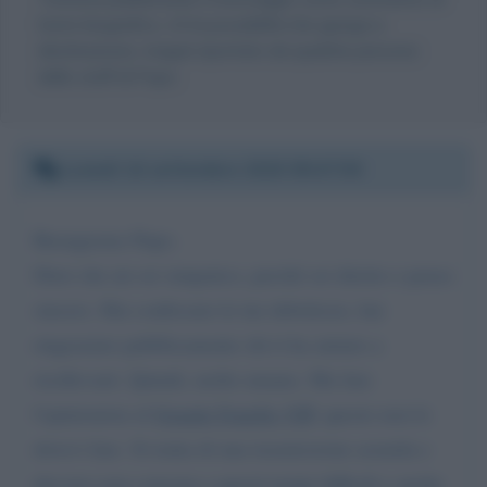
testo biografico, c'è la possibilità che giunga a
destinazione, magari riportato da qualche persona
dello staff di Pupo.
Lunedì 14 settembre 2020 09:47:58
Buongiorno Pupo.
Direi che mi sei simpatico, perché sei diretto e penso
sincero. Hai confessato le tue debolezze, hai
ringraziato pubblicamente chi ti ha aiutato a
risollevarti. Quindi, molto umano. Ma fare
l'opinionista al
Grande Fratello VIP
, questo non lo
dovevi fare. Si tratta di una trasmissione assurda e
davvero non consona a questi tempi difficili e anche