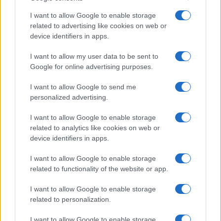
I want to allow Google to enable storage
related to advertising like cookies on web or
device identifiers in apps.
I want to allow my user data to be sent to
Google for online advertising purposes.
I want to allow Google to send me
personalized advertising.
I want to allow Google to enable storage
related to analytics like cookies on web or
Biografie
Approfondimenti
device identifiers in apps.
Biografie di oggi
Mappa del sito
Biografie più visitate
Ricorrenze
I want to allow Google to enable storage
Indice dei nomi
Onomastico
related to functionality of the website or app.
Foto di personaggi famosi
Che giorno era?
Categorie
Che giorno sarà?
I want to allow Google to enable storage
Temi
Cultura
related to personalization.
Servizi
I want to allow Google to enable storage