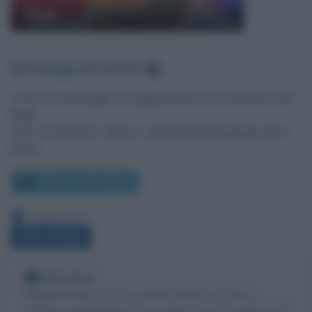
Pupo
Messaggi presenti
:
2
Lascia un messaggio, un suggerimento o un commento per
Pupo
.
Utilizza il pulsante, oppure i
commenti di Facebook
, più in
basso.
Scrivi un messaggio
Leggi anche:
Frasi di Pupo
Nota bene
Biografieonline non ha contatti diretti con Pupo.
Tuttavia pubblicando il messaggio come commento al