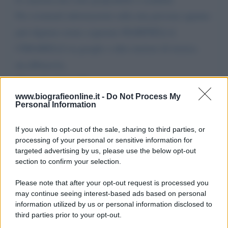
Per eventuali informazioni sulla mia persona ognuno
può digitare nome cognome MARINELLA
CIMARELLI su google o altro motore di ricerca.
un abbraccio,
Marinella Cimarelli
www.biografieonline.it -
Do Not Process My
Personal Information
Da:
marinella cimarelli
If you wish to opt-out of the sale, sharing to third parties, or
processing of your personal or sensitive information for
targeted advertising by us, please use the below opt-out
section to confirm your selection.
Please note that after your opt-out request is processed you
Scrivi un messaggio
may continue seeing interest-based ads based on personal
information utilized by us or personal information disclosed to
Commenti Facebook
third parties prior to your opt-out.