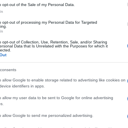
o opt-out of the Sale of my Personal Data.
In
erto Garofoli. Tuttavia pubblicando il messaggio come commento al 
sona dello staff di Roberto Garofoli.
to opt-out of processing my Personal Data for Targeted
ing.
In
o opt-out of Collection, Use, Retention, Sale, and/or Sharing
ersonal Data that Is Unrelated with the Purposes for which it
lected.
Out
TO GAROFOLI, MAGISTRATO
consents
o allow Google to enable storage related to advertising like cookies on
massima attenzione il tuo Curriculum pubblicato oggi 20 Aprile 
evice identifiers in apps.
Confesso, prima di oggi non ti conoscevo ma, dopo aver letto 
o allow my user data to be sent to Google for online advertising
s.
ho letto che sei nato a Taranto. Se mi leggi e nulla osta in c
i da parteciparti. Ho 66 anni (compiuti otto giorni fa), vivo a 
to allow Google to send me personalized advertising.
rmai adulti e del tutto autonomi, dal mese di Luglio 1979 