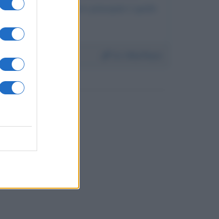
ismo. Il mio obiettivo principale è quello
Da:
Vito Pucci