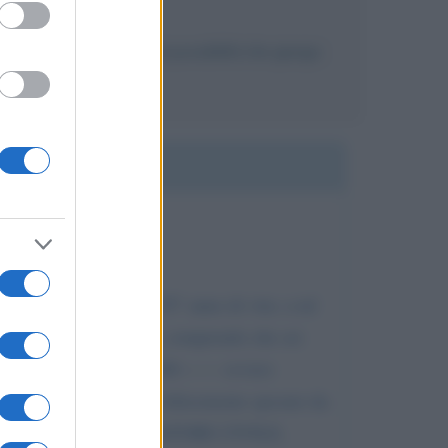
testo biografico, c'è la possibilità che giunga
2021, giorno del tuo 55° anno di vita: a tal
il tuo Curriculum Vitae, comprendo che sei
ontrario, chiamami al 340------- ovvero
Bari Santo Spirito, sono felicemente sposato da
sono Avvocato nonché MEDIATORE CIVILE,