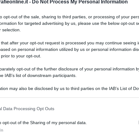
fieonline.it -
Do Not Process My Personal Information
to opt-out of the sale, sharing to third parties, or processing of your per
Powered by
formation for targeted advertising by us, please use the below opt-out s
 selection.
Messaggi presenti
:
1
 that after your opt-out request is processed you may continue seeing i
Lascia un messaggio, un sug
ased on personal information utilized by us or personal information dis
 prior to your opt-out.
Utilizza il pulsante, oppure i
co
rately opt-out of the further disclosure of your personal information by
Scrivi un messaggio
he IAB’s list of downstream participants.
tion may also be disclosed by us to third parties on the IAB’s List of 
 that may further disclose it to other third parties.
 that this website/app uses one or more Google services and may gath
l Data Processing Opt Outs
including but not limited to your visit or usage behaviour. You may click 
 to Google and its third-party tags to use your data for below specifi
o opt-out of the Sharing of my personal data.
ogle consent section.
In