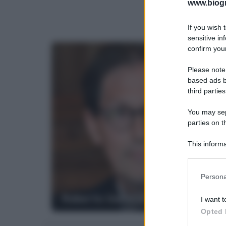
www.biogra
If you wish 
sensitive in
confirm your
Please note
based ads b
third parties
You may sepa
parties on t
This informa
Participants
Please note
Persona
information 
deny consent
Roberto Garofoli
I want t
in below Go
Opted 