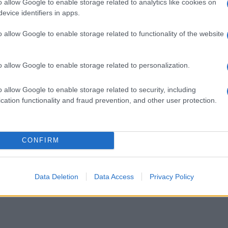
o allow Google to enable storage related to analytics like cookies on
co e Testimone di Geova con la Mentalità Aperta al Plural
evice identifiers in apps.
separa i Cristiani Cattolici dai Cristiani Testimoni di Geova.
o allow Google to enable storage related to functionality of the website
o allow Google to enable storage related to personalization.
o allow Google to enable storage related to security, including
cation functionality and fraud prevention, and other user protection.
Scrivi un messaggio
CONFIRM
Data Deletion
Data Access
Privacy Policy