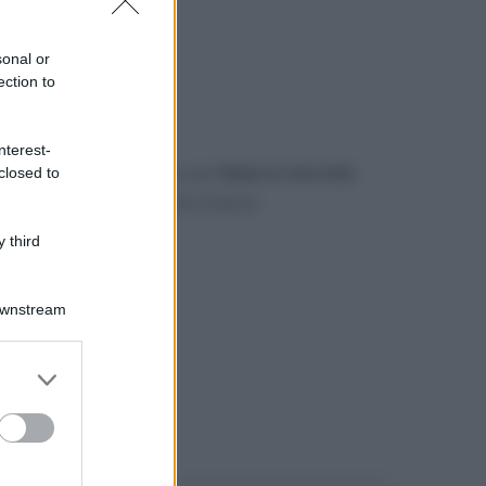
sonal or
ection to
nterest-
gerimento o un commento per
Roberto Garofoli
.
closed to
mmenti di Facebook
, più in basso.
 third
Downstream
er and store
to grant or
ed purposes