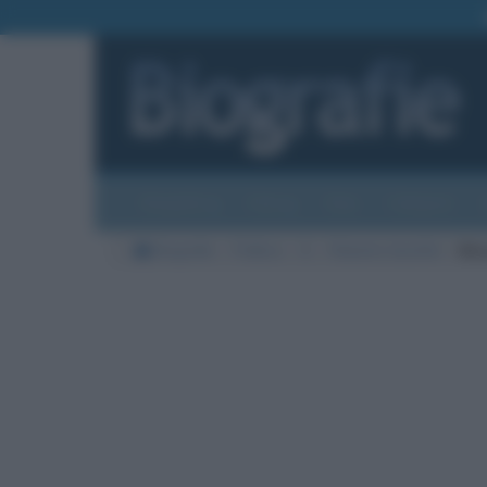
Biografie
Foto
Temi
Categorie
Biografie
Politica
G
Roberto Garofoli
Mes