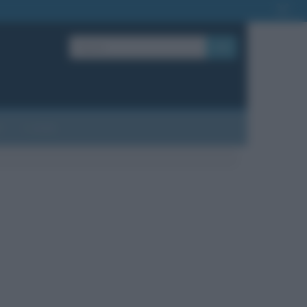
OK
?
Contatti