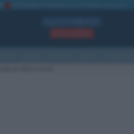
La TUA storia
: perché pubblicare la tua biografia su questo sito
1
Biografie in PDF
GRATIS
ACCEDI / REGISTRATI
Indice
Newsletter
Ricorrenze
Cultura
Che giorno sarà
saggi per Roberto Garofoli