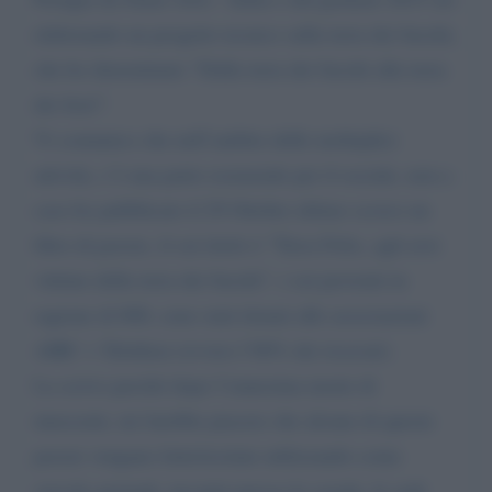
elaborando un progetto tecnico sulla terra dei fuochi,
che ho denominato “Dalla terra dei fuochi alla terra
dei fiori”.
Vi comunico che nell’ambito delle molteplici
attività, c’è una parte essenziale per il sociale, non a
caso ho pubblicato il 29 Ottobre ultimo scorso un
libro di poesie, il cui titolo è “Terra Felix, agli eroi
vittime della terra dei fuochi”, i cui proventi in
ragione di 600, sono stati donati alle associazioni
AIRC + Telethon (ovvero l’80% dei ricavati).
La scrivo perché dopo l’ennesima morte di
innocenti, mi farebbe piacere che alcune di queste
poesie vengano lette/recitate utilizzando come
veicolo giornali, incontri presso le scuole, le sedi