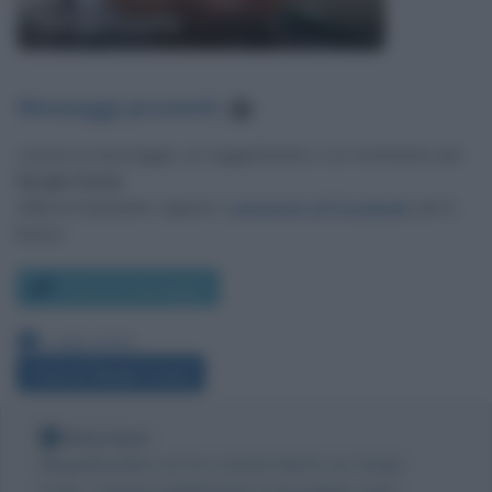
Sergio Costa
Messaggi presenti
:
2
Lascia un messaggio, un suggerimento o un commento per
Sergio Costa
.
Utilizza il pulsante, oppure i
commenti di Facebook
, più in
basso.
Scrivi un messaggio
Leggi anche:
Frasi di Sergio Costa
Nota bene
Biografieonline non ha contatti diretti con Sergio
Costa. Tuttavia pubblicando il messaggio come