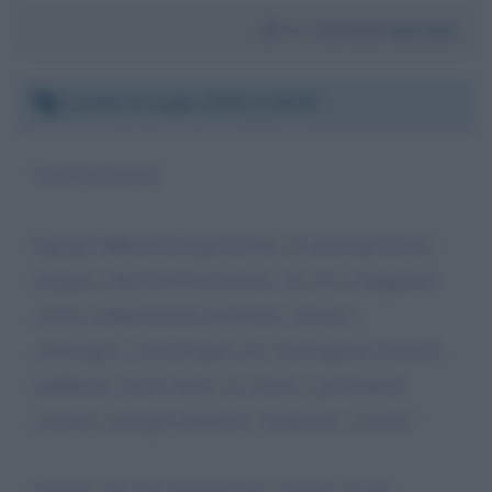
Da:
Carmine Montella
Lunedì 23 luglio 2018 17:06:35
Terra dei fuochi
Egregio Ministro Sergio Costa, le partecipo il mio
progetto sulla terra dei fuochi, che sto sviluppando
con la collaborazione di tecnici, medici e
sociologici, e per il quale sto coinvolgendo autorità
pubbliche, della chiesa, le scuole e gli studenti
curando convegni dal titolo “Ambiente e futuro”.
Segnalo che tale iniziativa ha valenza sia per