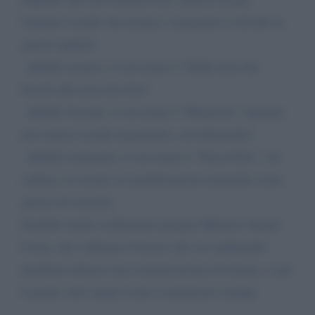
l'aspetto sociale che tecnico, il progetto si divide in
questi capitoli:
- Quello tecnico, il cui nome è "Dalla terra dei
fuochi alla terra dei fiori"
- Quello Sociale, il cui nome è "Rinascita" (operare
nel settore sociale-umanitario, ed industriale)
- Quello Letterario, il cui nome è "Terra Felix", (la
cultura, la scuola, le manifestazioni artistiche come
mezzo di veicolo).
Sarebbe molto confortante egregio Ministro Sergio
Costa, che valutaste il lavoro che sto espletando
dandomi almeno una comunicazione di ritorno, e per
il quale sotto segue il mio comunicato stampa