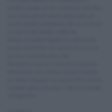
potrebbe estendere ad altre associazioni calcistiche),
come sopra anche per queste iniziative parte dei
ricavati andranno in beneficenza alle associazioni di
cui sopra ed alla famiglie in difficoltà.
Ritengo che quando finalmente la cultura prende
possesso del territorio, una speranza per chi ne ha
già poca, la possiamo ancora dare.
Rimanendo in attesa di vs benevole accoglimento
della presente, sono convinto di poterla incontrare
per poterle consegnare una copia del libro e di poter
scambiare quattro chiacchiere e riflessioni profonde
sull’argomento
Cordialmente