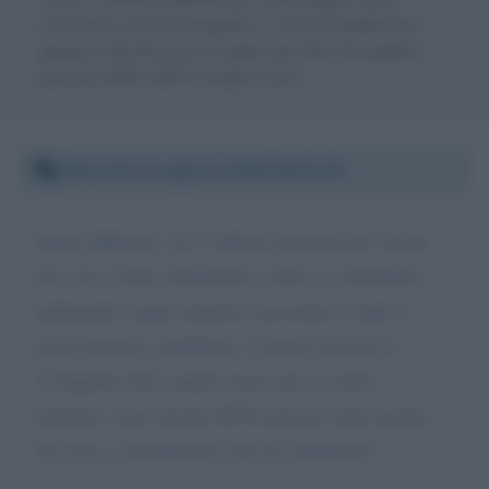
commento al testo biografico, c'è la possibilità che
giunga a destinazione, magari riportato da qualche
persona dello staff di Sergio Costa.
Martedì 14 agosto 2018 18:31:43
Signor Ministro, lei è l'ultima speranza per chi da
una vita si batte inutilmente contro la criminalità
ambientale. quale territorio lasceremo ai figli. I
nostri genitori, analfabeti, ci hanno lasciato la
"Campania felix" quale risorsa per il nostro
territorio. sono bastati 20/30 anni per farla morire.
Noi non ci arrenderemo mai di combattere!