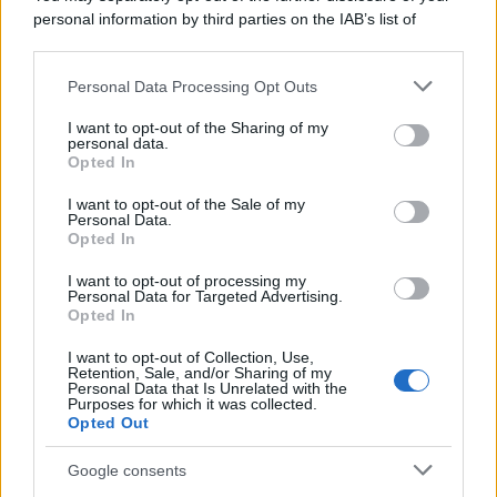
personal information by third parties on the IAB’s list of
downstream participants.
Personal Data Processing Opt Outs
This information may also be disclosed by us to third parties
on the IAB’s List of Downstream Participants that may further
I want to opt-out of the Sharing of my
disclose it to other third parties.
personal data.
Opted In
Please note that this website/app uses one or more Google
RICEVI GLI AGGIORNAMENTI
services and may gather and store information including but
I want to opt-out of the Sale of my
Personal Data.
not limited to your visit or usage behaviour. You may click to
Opted In
grant or deny consent to Google and its third-party tags to
Inserisci la tua migliore e-mail
use your data for below specified purposes in below Google
I want to opt-out of processing my
consent section.
Personal Data for Targeted Advertising.
E-mail
Opted In
OK
I want to opt-out of Collection, Use,
Retention, Sale, and/or Sharing of my
Personal Data that Is Unrelated with the
Purposes for which it was collected.
Opted Out
Google consents