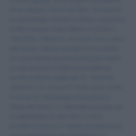
che ho chiamato “Amo la mia Terra”, ho realizzato
un cortometraggio (di natura scolastica e propositiva
del libro) insieme a Luigi Aliberti, il cui titolo è
“Terra Felix, la Rinascita” di cui però sono in attesa
delle licenze, elaborato il progetto di una scultura
che verrà realizzata da artisti locali in ferro battuto,
con una mia poesia in elaborazione pubblicità,
raccolta di musiche gruppi anni 70 - Terra Felix
volume da 1 a 6, con una TV locale stiamo creando
le basi per un cortometraggio da presentare al
Giffoni film festival, sto elaborando un progetto per
un quadrangolare di calcio dove se si ha la
possibilità di inserire le 4 squadre più importanti di
calcio dellaCampania (ma tranquillamente si