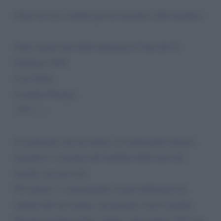
Grato un suo contatto per un incontro sulla tematica.
Sotto segue nota della dottoressa Ciotti del 01
Febbraio 2016
Cari Saluti
Carmelo Perugia
338-------
Le partecipo che da tempo sto realizzando diverse
iniziative a sostegno dei bambini della terra dei
fuochi, ma non solo.
Per questo, e cortesemente se può dedicarmi un
minuto del suo tempo, mi presento sono Carmelo
Perugia da Siano (SA) - Italia e dal gennaio 2015 sto