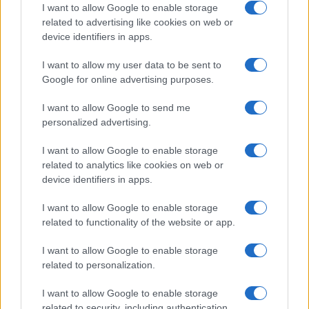
I want to allow Google to enable storage
related to advertising like cookies on web or
device identifiers in apps.
I want to allow my user data to be sent to
Google for online advertising purposes.
I want to allow Google to send me
personalized advertising.
I want to allow Google to enable storage
related to analytics like cookies on web or
Biografie
Approfondimenti
device identifiers in apps.
Biografie di oggi
Mappa del sito
Biografie più visitate
Ricorrenze
I want to allow Google to enable storage
Indice dei nomi
Onomastico
related to functionality of the website or app.
Foto di personaggi famosi
Che giorno era?
Categorie
Che giorno sarà?
I want to allow Google to enable storage
Temi
Cultura
related to personalization.
Servizi
I want to allow Google to enable storage
Pubblica la tua biografia
related to security, including authentication