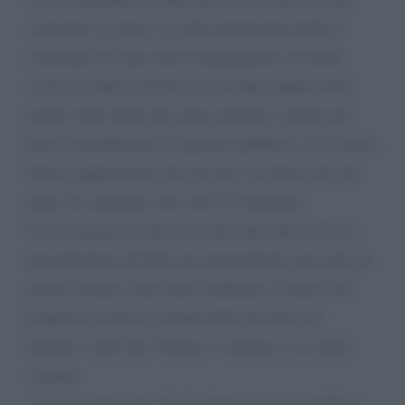
comunali, le chiese, le sedi istituzionali laiche e
cattoliche e/o altre sedi eventualmente con delle
serate di natura teatrale ove verranno impersonate
poesie tratte dalla mia opera narrativa, questo per
fine di sensibilizzare l’opinione pubblica, ed il nostro
futuro rappresentato dai giovani, sui danni che tale
male sta causando, non solo in Campania.
Tra le iniziative volte al sociale oltre alle uscite di
presentazione del libro ho programmato una serie di
tavole rotonde come tema Ambiente e Futuro che
proporrò in diversi comuni della provincia di
Salerno e dell’area Nolana e ovunque se ne abbia
volontà.
A questo aggiungo che ho disegnato una maglietta