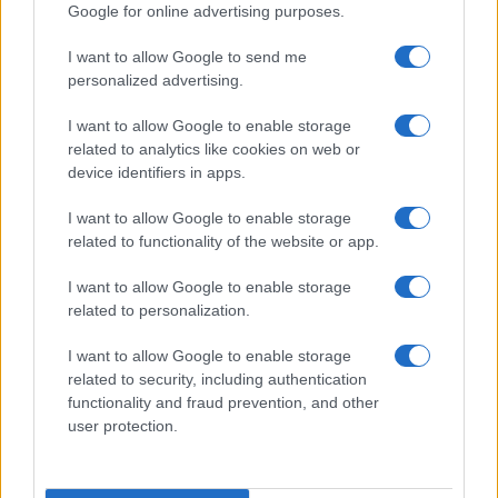
Google for online advertising purposes.
I want to allow Google to send me
personalized advertising.
I want to allow Google to enable storage
related to analytics like cookies on web or
Biografie
Approfondimenti
device identifiers in apps.
Biografie di oggi
Mappa del sito
Biografie più visitate
Ricorrenze
I want to allow Google to enable storage
Indice dei nomi
Onomastico
related to functionality of the website or app.
Foto di personaggi famosi
Che giorno era?
Categorie
Che giorno sarà?
I want to allow Google to enable storage
Temi
Cultura
related to personalization.
Servizi
I want to allow Google to enable storage
Pubblica la tua biografia
related to security, including authentication
Privacy Policy
functionality and fraud prevention, and other
user protection.
Cookie Policy
Preferenze Privacy
Contatti