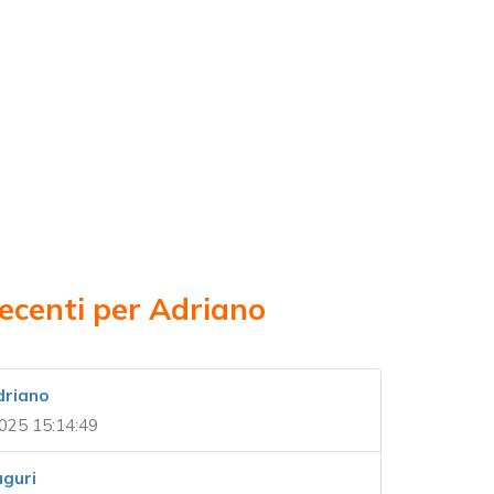
recenti per Adriano
driano
025 15:14:49
uguri