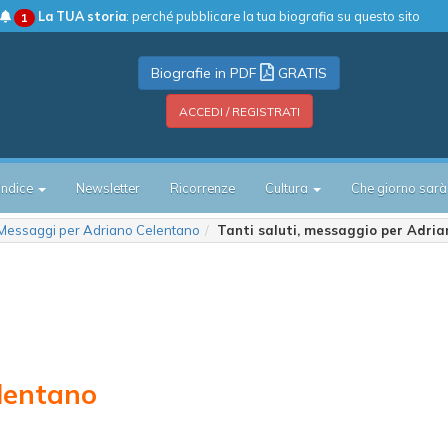
La TUA storia
: perché pubblicare la tua biografia su questo sito
1
Biografie in PDF
GRATIS
ACCEDI / REGISTRATI
Indice
Newsletter
Ricorrenze
Cultura
Che giorno sarà
Messaggi per Adriano Celentano
Tanti saluti, messaggio per Adri
lentano