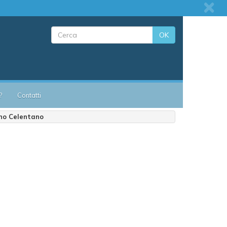
OK
?
Contatti
ano Celentano