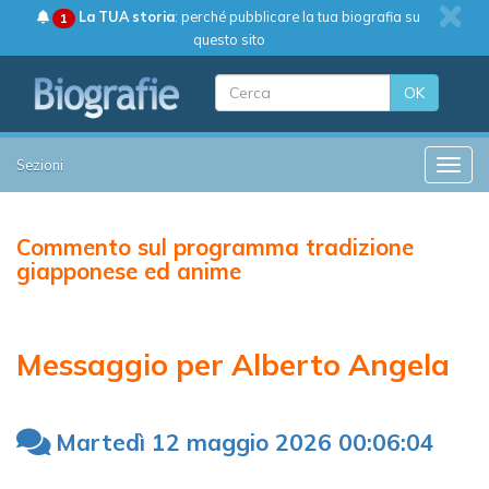
La TUA storia
: perché pubblicare la tua biografia su
1
questo sito
OK
Sezioni
Toggle
Commento sul programma tradizione
giapponese ed anime
Messaggio per Alberto Angela
Martedì 12 maggio 2026 00:06:04