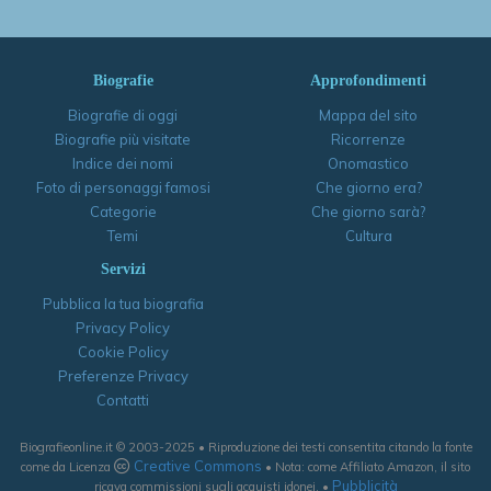
Biografie
Approfondimenti
Biografie di oggi
Mappa del sito
Biografie più visitate
Ricorrenze
Indice dei nomi
Onomastico
Foto di personaggi famosi
Che giorno era?
Categorie
Che giorno sarà?
Temi
Cultura
Servizi
Pubblica la tua biografia
Privacy Policy
Cookie Policy
Preferenze Privacy
Contatti
Biografieonline.it © 2003-2025 • Riproduzione dei testi consentita citando la fonte
Creative Commons
come da Licenza
• Nota: come Affiliato Amazon, il sito
Pubblicità
ricava commissioni sugli acquisti idonei. •