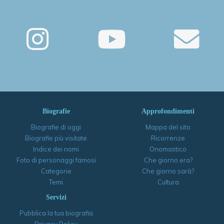
Biografie
Approfondimenti
Biografie di oggi
Mappa del sito
Biografie più visitate
Ricorrenze
Indice dei nomi
Onomastico
Foto di personaggi famosi
Che giorno era?
Categorie
Che giorno sarà?
Temi
Cultura
Servizi
Pubblica la tua biografia