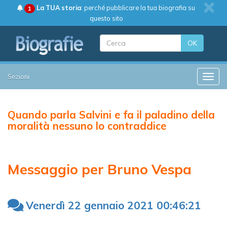
La TUA storia
: perché pubblicare la tua biografia su
1
questo sito
OK
Sezioni
Toggle
Quando parla Salvini e fa il paladino della
moralità nessuno lo contraddice
Messaggio per Bruno Vespa
Venerdì 22 gennaio 2021 00:46:21