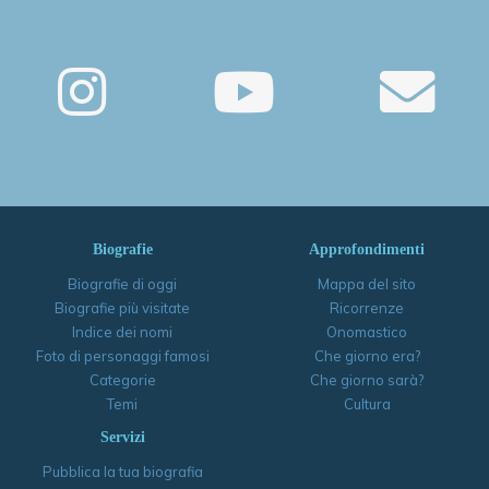
Biografie
Approfondimenti
Biografie di oggi
Mappa del sito
Biografie più visitate
Ricorrenze
Indice dei nomi
Onomastico
Foto di personaggi famosi
Che giorno era?
Categorie
Che giorno sarà?
Temi
Cultura
Servizi
Pubblica la tua biografia