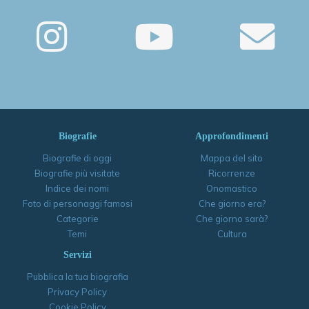
Biografie
Approfondimenti
Biografie di oggi
Mappa del sito
Biografie più visitate
Ricorrenze
Indice dei nomi
Onomastico
Foto di personaggi famosi
Che giorno era?
Categorie
Che giorno sarà?
Temi
Cultura
Servizi
Pubblica la tua biografia
Privacy Policy
Cookie Policy