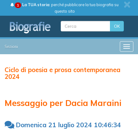
La TUA storia
: perché pubblicare la tua biografia su
1
questo sito
OK
Sezioni
Toggle
Ciclo di poesia e prosa contemporanea
2024
Messaggio per Dacia Maraini
Domenica 21 luglio 2024 10:46:34