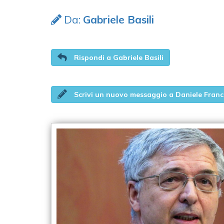
Da:
Gabriele Basili
Rispondi a Gabriele Basili
Scrivi un nuovo messaggio a Daniele Fran