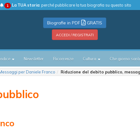
La TUA storia
: perché pubblicare la tua biografia su questo sito
1
Biografie in PDF
GRATIS
ACCEDI / REGISTRATI
Indice
Newsletter
Ricorrenze
Cultura
Che giorno sarà
Messaggi per Daniele Franco
Riduzione del debito pubblico, messa
pubblico
anco