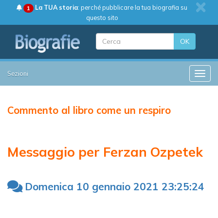
La TUA storia
: perché pubblicare la tua biografia su
1
questo sito
OK
Sezioni
Toggle
Commento al libro come un respiro
Messaggio per Ferzan Ozpetek
Domenica 10 gennaio 2021 23:25:24