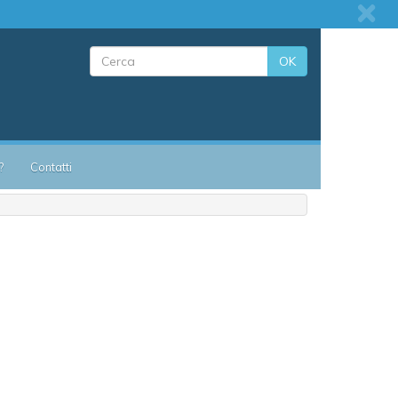
OK
?
Contatti