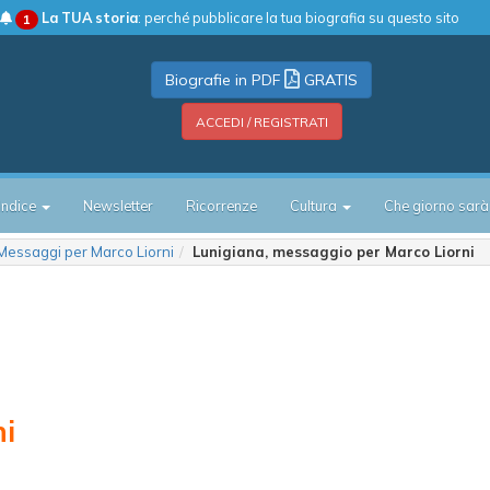
La TUA storia
: perché pubblicare la tua biografia su questo sito
1
Biografie in PDF
GRATIS
ACCEDI / REGISTRATI
Indice
Newsletter
Ricorrenze
Cultura
Che giorno sarà
Messaggi per Marco Liorni
Lunigiana, messaggio per Marco Liorni
ni