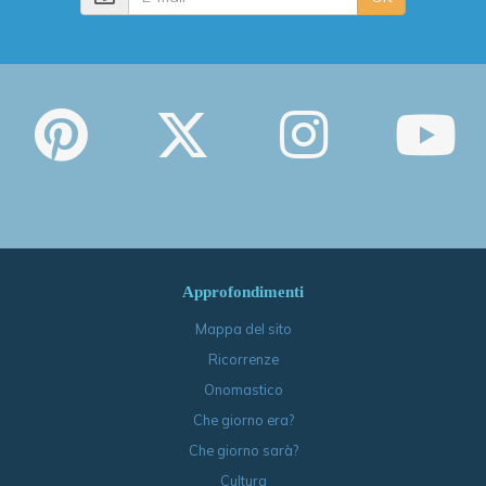
Approfondimenti
Mappa del sito
Ricorrenze
Onomastico
Che giorno era?
Che giorno sarà?
Cultura