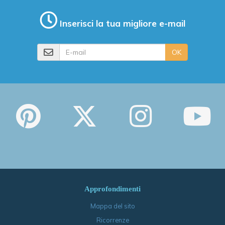
Inserisci la tua migliore e-mail
E-mail
OK
Approfondimenti
Mappa del sito
Ricorrenze