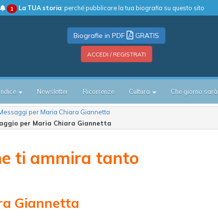
La TUA storia
: perché pubblicare la tua biografia su questo sito
1
Biografie in PDF
GRATIS
ACCEDI / REGISTRATI
Indice
Newsletter
Ricorrenze
Cultura
Che giorno sarà
Messaggi per Maria Chiara Giannetta
aggio per Maria Chiara Giannetta
e ti ammira tanto
ra Giannetta