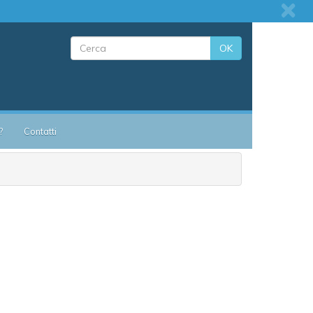
OK
?
Contatti