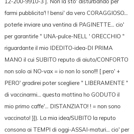
12-200-9910-3 ]. Non la sto' disturbando per
farmi pubblicita'! ! bensi' da vero CORAGGIOSO...
poterle inviare una ventina di PAGINETTE... cio'
per garantirle " UNA-pulce-NELL ' ORECCHIO "
riguardante il mio IDEDITO-idea-DI PRIMA
MANO il cui SUBITO reputo di aiuto/CONFORTO
non solo ai NO-vax = io non lo sono!!! [ pero' +
PERO' gradirei poter scegliere " LIBERAMENTE "
di vaccinarmi... questa mattina ho GODUTO il
mio primo caffe'... DISTANZIATO! ! = non sono
vaccinato! }]). La mia idea/SUBITO la reputo
consona ai TEMPI di oggi-ASSAI-maturi... cio' per