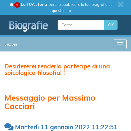
La TUA storia
: perché pubblicare la tua biografia su
1
questo sito
OK
Sezioni
Toggle
Desidererei renderla partecipe di una
spicologica filosofia! !
Messaggio per Massimo
Cacciari
Martedì 11 gennaio 2022 11:22:51