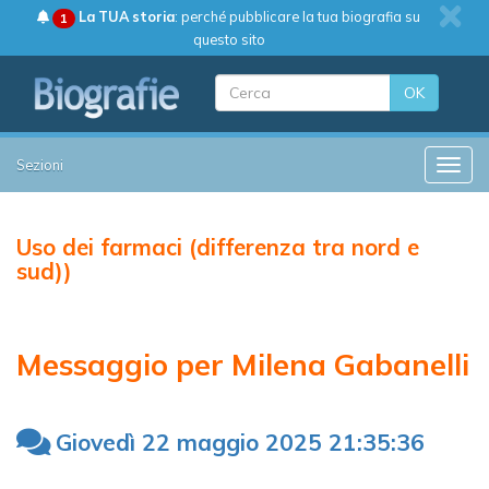
La TUA storia
: perché pubblicare la tua biografia su
1
questo sito
OK
Sezioni
Toggle
Uso dei farmaci (differenza tra nord e
sud))
Messaggio per Milena Gabanelli
Giovedì 22 maggio 2025 21:35:36