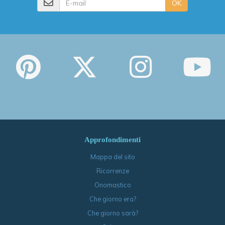
OK
Approfondimenti
Mappa del sito
Ricorrenze
Onomastico
Che giorno era?
Che giorno sarà?