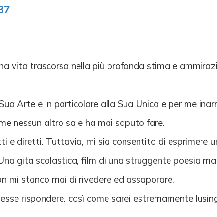
37
a vita trascorsa nella più profonda stima e ammirazion
ua Arte e in particolare alla Sua Unica e per me inarri
ome nessun altro sa e ha mai saputo fare.
tti e diretti. Tuttavia, mi sia consentito di esprimere 
 Una gita scolastica, film di una struggente poesia mal
on mi stanco mai di rivedere ed assaporare.
otesse rispondere, così come sarei estremamente lusi