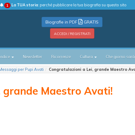
La TUA storia
: perché pubblicare la tua biografia su questo sito
1
Biografie in PDF
GRATIS
ACCEDI / REGISTRATI
Indice
Newsletter
Ricorrenze
Cultura
Che giorno sarà
Messaggi per Pupi Avati
Congratulazioni a Lei, grande Maestro Ava
, grande Maestro Avati!