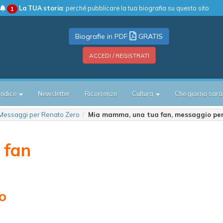
La TUA storia
: perché pubblicare la tua biografia su questo sito
1
Biografie in PDF
GRATIS
ACCEDI / REGISTRATI
Indice
Newsletter
Ricorrenze
Cultura
Che giorno sarà
Messaggi per Renato Zero
Mia mamma, una tua fan, messaggio pe
 fan
o