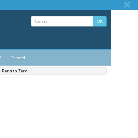
OK
?
Contatti
r Renato Zero