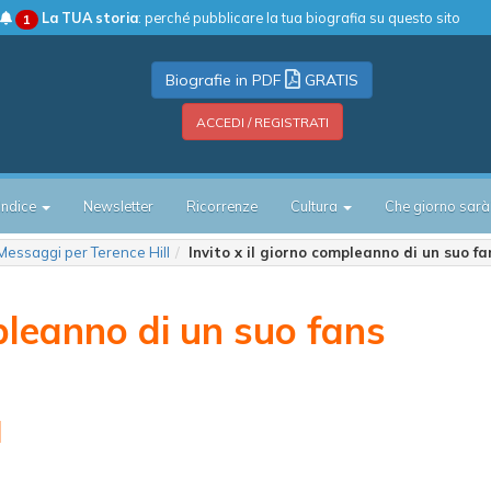
La TUA storia
: perché pubblicare la tua biografia su questo sito
1
Biografie in PDF
GRATIS
ACCEDI / REGISTRATI
Indice
Newsletter
Ricorrenze
Cultura
Che giorno sarà
Messaggi per Terence Hill
Invito x il giorno compleanno di un suo f
mpleanno di un suo fans
l