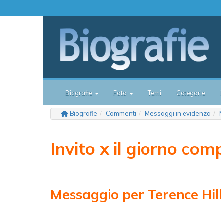
Biografie
Foto
Temi
Categorie
Biografie
Commenti
Messaggi in evidenza
Invito x il giorno co
Messaggio per Terence Hil