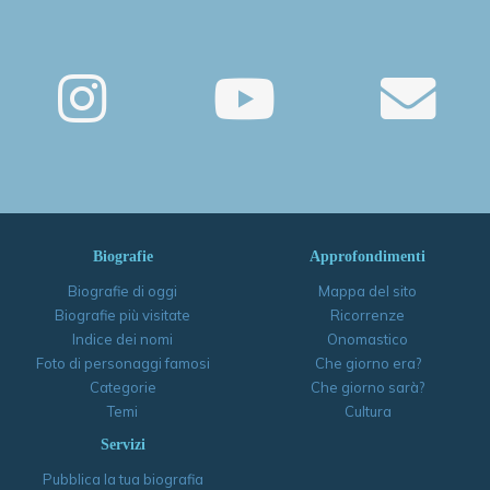
Biografie
Approfondimenti
Biografie di oggi
Mappa del sito
Biografie più visitate
Ricorrenze
Indice dei nomi
Onomastico
Foto di personaggi famosi
Che giorno era?
Categorie
Che giorno sarà?
Temi
Cultura
Servizi
Pubblica la tua biografia