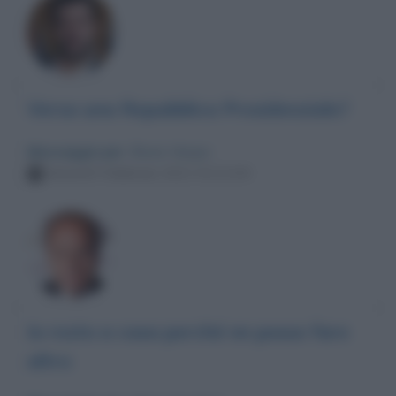
Verso una Repubblica Presidenziale?
Messaggio per
: Bruno Vespa
Venerdì 5 febbraio 2021 01:21:04
Io resto a casa perché nn posso fare
altro