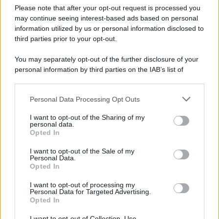
Please note that after your opt-out request is processed you
may continue seeing interest-based ads based on personal
583
584
585
586
587
588
589
information utilized by us or personal information disclosed to
third parties prior to your opt-out.
590
591
592
593
You may separately opt-out of the further disclosure of your
personal information by third parties on the IAB’s list of
downstream participants.
Personal Data Processing Opt Outs
This information may also be disclosed by us to third parties
on the IAB’s List of Downstream Participants that may further
I want to opt-out of the Sharing of my
disclose it to other third parties.
personal data.
Opted In
Please note that this website/app uses one or more Google
RICEVI GLI AGGIORNAMENTI
services and may gather and store information including but
I want to opt-out of the Sale of my
Personal Data.
not limited to your visit or usage behaviour. You may click to
Opted In
grant or deny consent to Google and its third-party tags to
Inserisci la tua migliore e-mail
use your data for below specified purposes in below Google
I want to opt-out of processing my
consent section.
Personal Data for Targeted Advertising.
E-mail
Opted In
OK
I want to opt-out of Collection, Use,