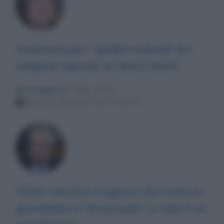
Amarezza per i giudizi malevoli che
vengono espressi su Mario Monti
Messaggio per
: Mario Monti
Venerdì 5 febbraio 2021 10:23:19
Cliché razzista: il signore che invita la
giornalista a "tornarsene" a casa è un