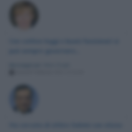
Con cattive leggi e buoni funzionari si
può sempre governare...
Messaggio per
: Mario Draghi
Venerdì 5 febbraio 2021 11:14:33
Ha cercato di zittire Salvini con stizza