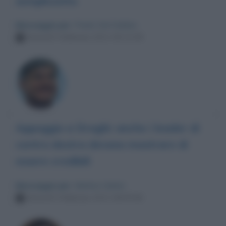
sempliciotto
Messaggio per
: Paolo Del Debbio
Venerdì 5 febbraio 2021 09:13:38
Appoggio a Draghi: anche i leader di
centro destra devono mostrare di
essere credibili
Messaggio per
: Matteo Salvini
Venerdì 5 febbraio 2021 08:05:56