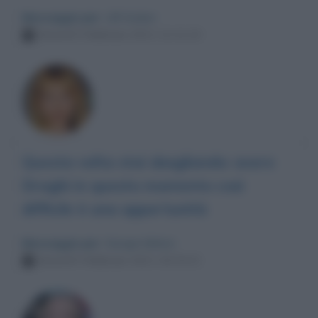
Messaggio per
: Lilli Gruber
Venerdì 5 febbraio 2021 11:11:13
Questa volta stai sbagliando: avere
Draghi in questo momento così
difficile è una opportunità
Messaggio per
: Giorgia Meloni
Venerdì 5 febbraio 2021 10:24:21