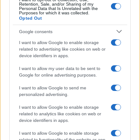
Retention, Sale, and/or Sharing of my
Personal Data that Is Unrelated with the
Purposes for which it was collected.
Opted Out
Google consents
I want to allow Google to enable storage
related to advertising like cookies on web or
device identifiers in apps.
I want to allow my user data to be sent to
Google for online advertising purposes.
I want to allow Google to send me
personalized advertising.
I want to allow Google to enable storage
related to analytics like cookies on web or
Biografie
Approfondimenti
device identifiers in apps.
Biografie di oggi
Mappa del sito
Biografie più visitate
Ricorrenze
I want to allow Google to enable storage
Indice dei nomi
Onomastico
related to functionality of the website or app.