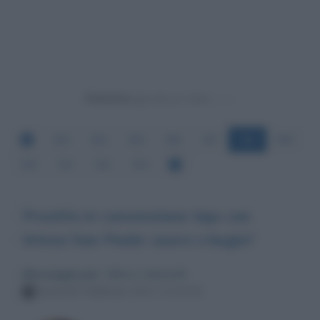
Powered by
583
584
585
586
587
588
589
590
591
592
593
Prestito in convenzione Inps con
Intesa San Paolo: usura o bugia?
Messaggio per
: Milena Gabanelli
Venerdì 5 febbraio 2021 11:25:15