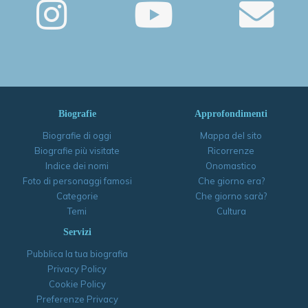
Biografie
Approfondimenti
Biografie di oggi
Mappa del sito
Biografie più visitate
Ricorrenze
Indice dei nomi
Onomastico
Foto di personaggi famosi
Che giorno era?
Categorie
Che giorno sarà?
Temi
Cultura
Servizi
Pubblica la tua biografia
Privacy Policy
Cookie Policy
Preferenze Privacy