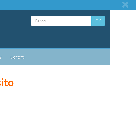
OK
?
Contatti
sito