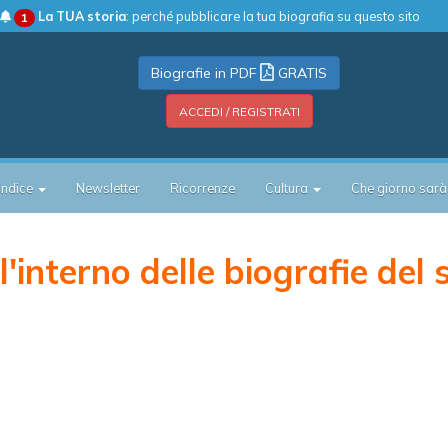
La TUA storia
: perché pubblicare la tua biografia su questo sito
1
Biografie in PDF
GRATIS
ACCEDI / REGISTRATI
Indice
Newsletter
Ricorrenze
Cultura
Che giorno sarà
'interno delle biografie del 