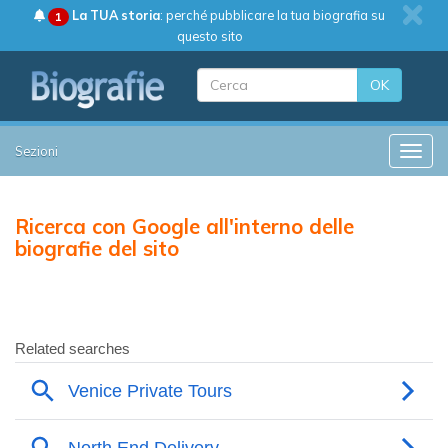
La TUA storia
: perché pubblicare la tua biografia su
1
questo sito
OK
Sezioni
Toggle
Ricerca con Google all'interno delle
biografie del sito