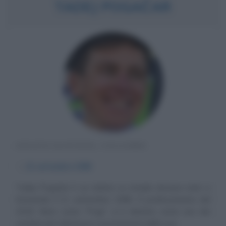
TADEJ POGAČAR
ATLETA SLOVENO, CICLISMO
α
21 settembre
1998
Tadej Pogačar è un ciclista su strada sloveno nato a
Komenda il 21 settembre 1998. È professionista dal
2019. Noto come "Pogi", si è distinto come uno dei
corridori più talentuosi e promettenti della sua...