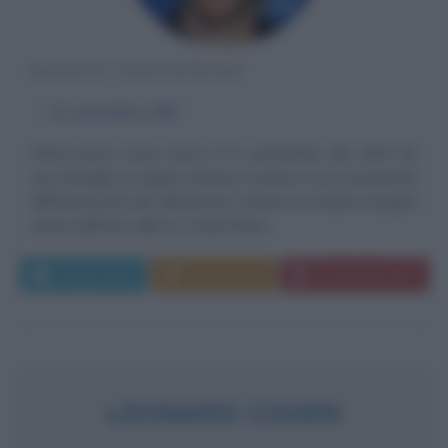
REGISTA STATUNITENSE
α
21 settembre
1957
Ethan Jesse Coen nasce il 21 settembre del 1957 da
una famiglia di origine ebraica: il padre è un economista
dell'Università del Minnesota, mentre la madre insegna
storia dell'arte alla St. Cloud State...
Leggi di più
Commenta
Download PDF
LEONARD COHEN