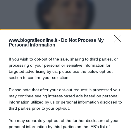
www.biografieonline.it -
Do Not Process My
Personal Information
ECONOMISTA ITALIANO
If you wish to opt-out of the sale, sharing to third parties, or
α
21 settembre
1975
processing of your personal or sensitive information for
targeted advertising by us, please use the below opt-out
Pasquale Tridico nasce a Scala Coeli, in provincia di
section to confirm your selection.
Cosenza, il 21 settembre 1975. È noto al pubblico
soprattutto dal 2019, quando a partire dal 14 marzo, è
Please note that after your opt-out request is processed you
divenuto presidente dell'INPS (Istituto nazionale della...
may continue seeing interest-based ads based on personal
information utilized by us or personal information disclosed to
third parties prior to your opt-out.
Leggi di più
Manda messaggio
You may separately opt-out of the further disclosure of your
personal information by third parties on the IAB’s list of
Download PDF