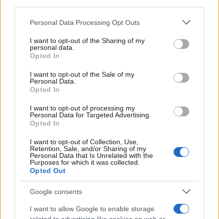
downstream participants.
Personal Data Processing Opt Outs
This information may also be disclosed by us to third parties
on the IAB’s List of Downstream Participants that may further
I want to opt-out of the Sharing of my
disclose it to other third parties.
personal data.
Opted In
Please note that this website/app uses one or more Google
HERBERT GEORGE WELLS
services and may gather and store information including but
I want to opt-out of the Sale of my
Personal Data.
not limited to your visit or usage behaviour. You may click to
Opted In
grant or deny consent to Google and its third-party tags to
use your data for below specified purposes in below Google
I want to opt-out of processing my
consent section.
Personal Data for Targeted Advertising.
Opted In
I want to opt-out of Collection, Use,
Retention, Sale, and/or Sharing of my
Personal Data that Is Unrelated with the
Purposes for which it was collected.
Opted Out
Google consents
SCRITTORE INGLESE, FANTASCIENZA
I want to allow Google to enable storage