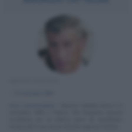
ARTISTA ITALIANO
α
21 settembre
1960
Arte e provocazione
Maurizio Cattelan nasce il 21
settembre 1960 a Padova. Non frequenta nessuna
Accademia, per cui realizza opere da autodidatta.
Intraprende la sua carriera artistica negli anni Ottanta...