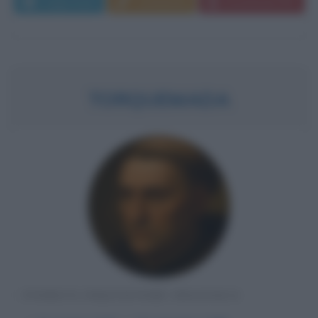
Leggi di più
Commenta
Download PDF
TORQUEMADA
STORICO INQUISITORE SPAGNOLO