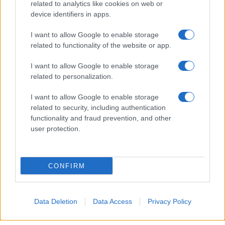
related to analytics like cookies on web or
device identifiers in apps.
I want to allow Google to enable storage
related to functionality of the website or app.
I want to allow Google to enable storage
related to personalization.
I want to allow Google to enable storage
related to security, including authentication
functionality and fraud prevention, and other
user protection.
Biografie
Approfondimenti
Biografie di oggi
Mappa del sito
Biografie più visitate
Ricorrenze
CONFIRM
Indice dei nomi
Onomastico
Foto di personaggi famosi
Che giorno era?
Categorie
Che giorno sarà?
Data Deletion
Data Access
Privacy Policy
Temi
Cultura
Servizi