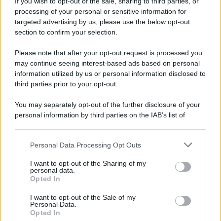
If you wish to opt-out of the sale, sharing to third parties, or
processing of your personal or sensitive information for
targeted advertising by us, please use the below opt-out
L'energia e la persistenza conquistano tutte le
section to confirm your selection.
cose.
Please note that after your opt-out request is processed you
may continue seeing interest-based ads based on personal
information utilized by us or personal information disclosed to
Chi l'ha detto
third parties prior to your opt-out.
You may separately opt-out of the further disclosure of your
personal information by third parties on the IAB’s list of
downstream participants.
Personal Data Processing Opt Outs
This information may also be disclosed by us to third parties
Accadde oggi
on the IAB’s List of Downstream Participants that may further
I want to opt-out of the Sharing of my
disclose it to other third parties.
personal data.
7 agosto
Opted In
Please note that this website/app uses one or more Google
services and may gather and store information including but
I want to opt-out of the Sale of my
IL SANTO DI OGGI
Personal Data.
not limited to your visit or usage behaviour. You may click to
S.
Gaetano
da
Thiene
Opted In
grant or deny consent to Google and its third-party tags to