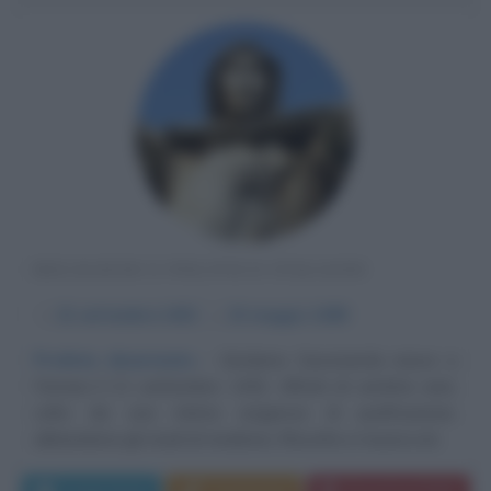
RELIGIOSO E POLITICO ITALIANO
α
21 settembre
1452
ω
23 maggio
1498
Profeta disarmato
Girolamo Savonarola nasce a
Ferrara il 21 settembre 1452. All'età di ventitre anni,
colto da una intima esigenza di purificazione,
abbandona gli studi di medicina, filosofia e musica ed...