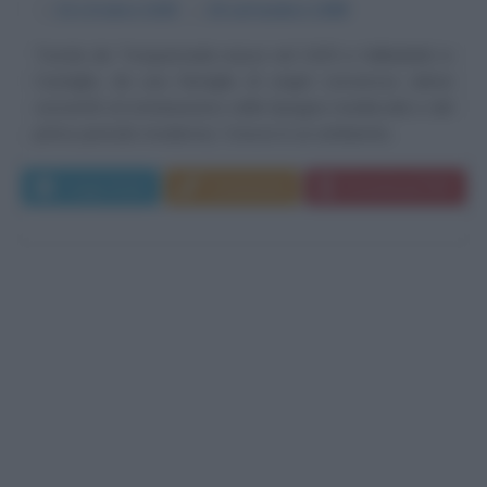
α
14 ottobre
1420
ω
16 settembre
1498
Tomás de Torquemada nasce nel 1420 a Valladolid, in
Castiglia, da una famiglia di origini conversos (ebrei
convertiti al cristianesimo nella Spagna medievale e del
primo periodo moderno). Cresce in un ambiente...
Leggi di più
Commenta
Download PDF