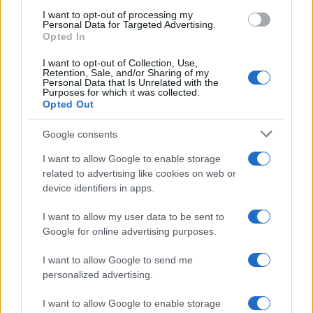
use your data for below specified purposes in below Google
I want to opt-out of processing my
consent section.
Personal Data for Targeted Advertising.
Opted In
I want to opt-out of Collection, Use,
Retention, Sale, and/or Sharing of my
Personal Data that Is Unrelated with the
Purposes for which it was collected.
Opted Out
Google consents
RICEVI GLI AGGIORNAMENTI
I want to allow Google to enable storage
related to advertising like cookies on web or
Inserisci la tua migliore e-mail
device identifiers in apps.
E-mail
I want to allow my user data to be sent to
OK
Google for online advertising purposes.
I want to allow Google to send me
personalized advertising.
I want to allow Google to enable storage