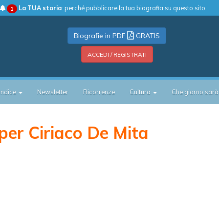
La TUA storia
: perché pubblicare la tua biografia su questo sito
1
Biografie in PDF
GRATIS
ACCEDI / REGISTRATI
Indice
Newsletter
Ricorrenze
Cultura
Che giorno sarà
er Ciriaco De Mita