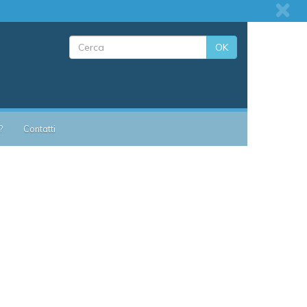
OK
?
Contatti