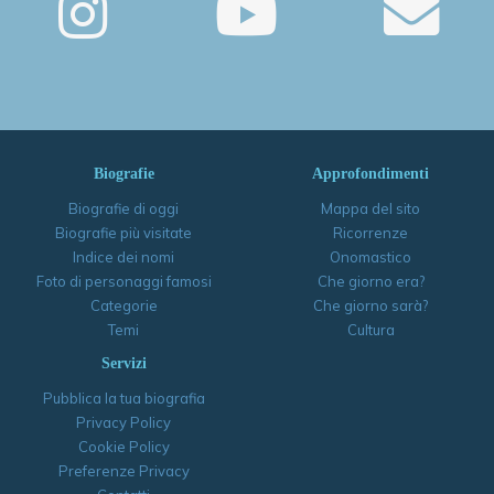
Biografie
Approfondimenti
Biografie di oggi
Mappa del sito
Biografie più visitate
Ricorrenze
Indice dei nomi
Onomastico
Foto di personaggi famosi
Che giorno era?
Categorie
Che giorno sarà?
Temi
Cultura
Servizi
Pubblica la tua biografia
Privacy Policy
Cookie Policy
Preferenze Privacy