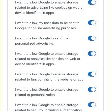
I want to allow Google to enable storage
related to advertising like cookies on web or
device identifiers in apps.
I want to allow my user data to be sent to
Google for online advertising purposes.
I want to allow Google to send me
personalized advertising.
I want to allow Google to enable storage
related to analytics like cookies on web or
Biografie
Approfondimenti
device identifiers in apps.
Biografie di oggi
Mappa del sito
Biografie più visitate
Ricorrenze
I want to allow Google to enable storage
Indice dei nomi
Onomastico
related to functionality of the website or app.
Foto di personaggi famosi
Che giorno era?
Categorie
Che giorno sarà?
I want to allow Google to enable storage
Temi
Cultura
related to personalization.
Servizi
I want to allow Google to enable storage
Pubblica la tua biografia
related to security, including authentication