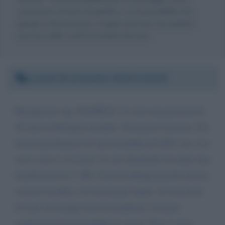
commento al testo biografico, c'è la possibilità che
giunga a destinazione, magari riportato da qualche
persona dello staff di Daniele Bossari.
Lunedì 16 settembre 2019 12:02:00
Buongiorno sig. DANIELE. Io sono una persona di
48 anni di Bologna invalido. Non posso lavorare. Per
motivi psichiatrici ho una invalidità del 80% ma vivo
solo e non ci si fa più. Le sto chiedendo un aiuto una
beneficenza di 2. 000. Non mi dilungo perché dovrei
scrivere un libro. Lei mi ha già capito. Se non fossi
in stato di bisogno non mi umilierei. Lei può
verificare la mia invalidità se vuole. Non ci sono