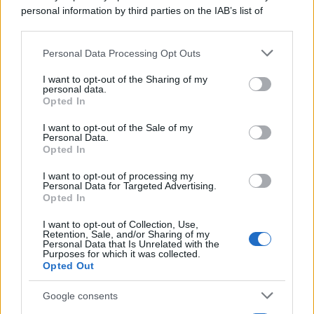
personal information by third parties on the IAB’s list of
downstream participants.
Personal Data Processing Opt Outs
This information may also be disclosed by us to third parties
on the IAB’s List of Downstream Participants that may further
I want to opt-out of the Sharing of my
disclose it to other third parties.
personal data.
Opted In
Please note that this website/app uses one or more Google
RICEVI GLI AGGIORNAMENTI
services and may gather and store information including but
I want to opt-out of the Sale of my
Personal Data.
not limited to your visit or usage behaviour. You may click to
Opted In
grant or deny consent to Google and its third-party tags to
Inserisci la tua migliore e-mail
use your data for below specified purposes in below Google
I want to opt-out of processing my
consent section.
Personal Data for Targeted Advertising.
E-mail
Opted In
OK
I want to opt-out of Collection, Use,
Retention, Sale, and/or Sharing of my
Personal Data that Is Unrelated with the
Purposes for which it was collected.
Opted Out
Google consents