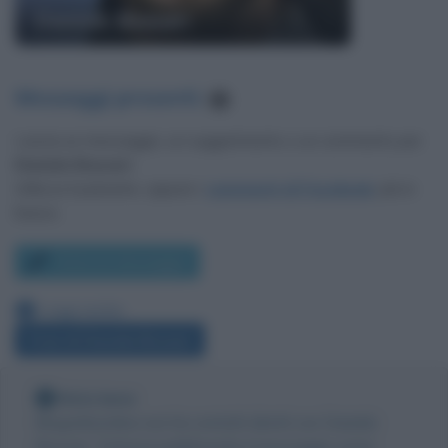
Daniele Bossari
Messaggi presenti
:
1
Lascia un messaggio, un suggerimento o un commento per
Daniele Bossari
.
Utilizza il pulsante, oppure i
commenti di Facebook
, più in
basso.
Scrivi un messaggio
Leggi anche:
Frasi di Daniele Bossari
Nota bene
Biografieonline non ha contatti diretti con Daniele
Bossari. Tuttavia pubblicando il messaggio come