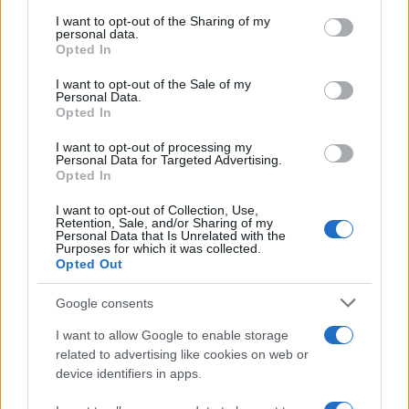
on the IAB’s List of Downstream Participants that may further
I want to opt-out of the Sharing of my
disclose it to other third parties.
personal data.
Opted In
Please note that this website/app uses one or more Google
RICEVI GLI AGGIORNAMENTI
services and may gather and store information including but
I want to opt-out of the Sale of my
Personal Data.
not limited to your visit or usage behaviour. You may click to
Opted In
grant or deny consent to Google and its third-party tags to
Inserisci la tua migliore e-mail
use your data for below specified purposes in below Google
I want to opt-out of processing my
consent section.
Personal Data for Targeted Advertising.
E-mail
Opted In
OK
I want to opt-out of Collection, Use,
Retention, Sale, and/or Sharing of my
Personal Data that Is Unrelated with the
Purposes for which it was collected.
Opted Out
Google consents
I want to allow Google to enable storage
related to advertising like cookies on web or
device identifiers in apps.