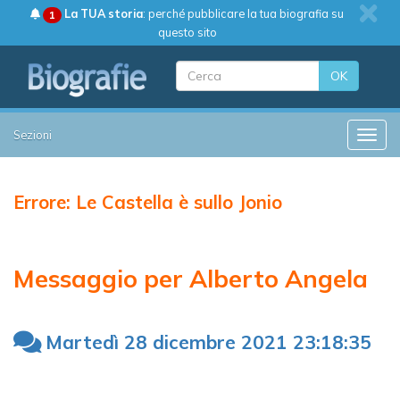
La TUA storia
: perché pubblicare la tua biografia su
1
questo sito
OK
Sezioni
Toggle
Errore: Le Castella è sullo Jonio
Messaggio per Alberto Angela
Martedì 28 dicembre 2021 23:18:35