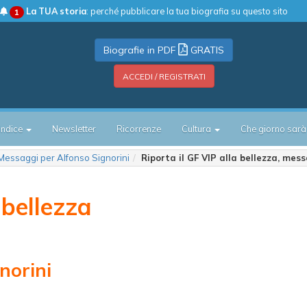
La TUA storia
: perché pubblicare la tua biografia su questo sito
1
Biografie in PDF
GRATIS
ACCEDI / REGISTRATI
Indice
Newsletter
Ricorrenze
Cultura
Che giorno sarà
Messaggi per Alfonso Signorini
Riporta il GF VIP alla bellezza, mes
 bellezza
norini