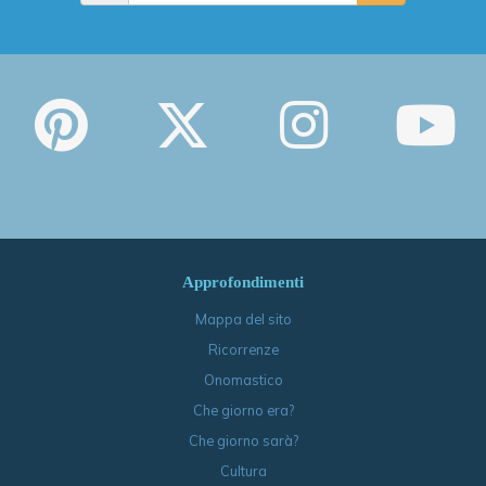
Approfondimenti
Mappa del sito
Ricorrenze
Onomastico
Che giorno era?
Che giorno sarà?
Cultura