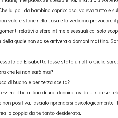
 madre), Pierpaolo, se stessa e noi. Infatti più volte lo
i. Che lui poi, da bambino capriccioso, voleva tutto e s
on volere storie nella casa e la vediamo provocare il p
nti relativi a sfere intime e sessuali col solo scopo 
ia della quale non sa se arriverà a domani mattina. S
eressato ad Elisabetta fosse stato un altro Giulia sa
ora che lei non sarà mai?
poco di buono e per terza scelta?
essere il burattino di una donnina avida di riprese tel
on positiva, lascialo riprendersi psicologicamente. Tro
crea la coppia da te tanto desiderata.