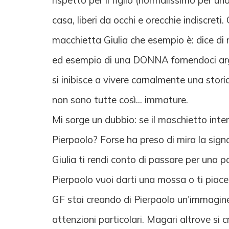
rispetto per il figlio (normalissimo per una
casa, liberi da occhi e orecchie indiscret
macchietta Giulia che esempio è: dice di n
ed esempio di una DONNA fornendoci argome
si inibisce a vivere carnalmente una stor
non sono tutte così... immature.
Mi sorge un dubbio: se il maschietto int
Pierpaolo? Forse ha preso di mira la sign
Giulia ti rendi conto di passare per una 
Pierpaolo vuoi darti una mossa o ti piace 
GF stai creando di Pierpaolo un'immagine n
attenzioni particolari. Magari altrove si 