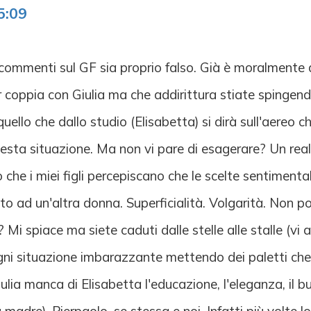
5:09
 commenti sul GF sia proprio falso. Già è moralmente 
r coppia con Giulia ma che addirittura stiate spingendo
ello che dallo studio (Elisabetta) si dirà sull'aereo c
a questa situazione. Ma non vi pare di esagerare? Un r
 che i miei figli percepiscano che le scelte sentiment
o ad un'altra donna. Superficialità. Volgarità. Non 
i spiace ma siete caduti dalle stelle alle stalle (vi 
gni situazione imbarazzante mettendo dei paletti che
ia manca di Elisabetta l'educazione, l'eleganza, il buon 