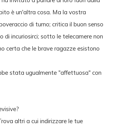
 ha invitato a parlare di loro fuori dalla
ubito è un'altra cosa. Ma la vostra
overaccio di turno; critica il buon senso
di incuriosirci; sotto le telecamere non
ono certa che le brave ragazze esistono
rebbe stata ugualmente "affettuosa" con
evisive?
va altri a cui indirizzare le tue