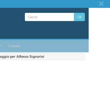
OK
?
Contatti
saggio per Alfonso Signorini