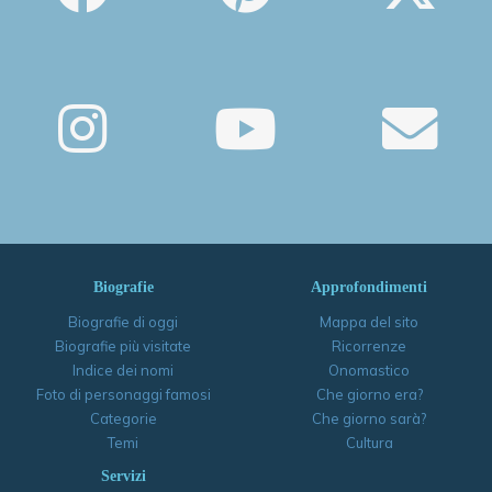
Biografie
Approfondimenti
Biografie di oggi
Mappa del sito
Biografie più visitate
Ricorrenze
Indice dei nomi
Onomastico
Foto di personaggi famosi
Che giorno era?
Categorie
Che giorno sarà?
Temi
Cultura
Servizi