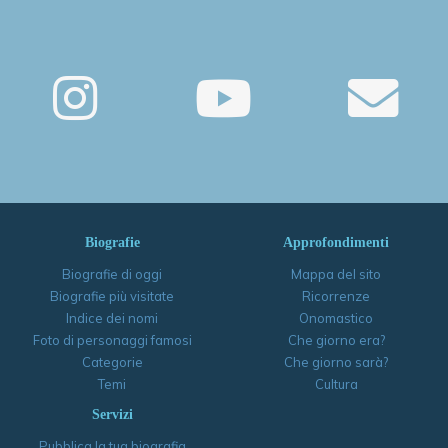
Biografie
Approfondimenti
Biografie di oggi
Mappa del sito
Biografie più visitate
Ricorrenze
Indice dei nomi
Onomastico
Foto di personaggi famosi
Che giorno era?
Categorie
Che giorno sarà?
Temi
Cultura
Servizi
Pubblica la tua biografia