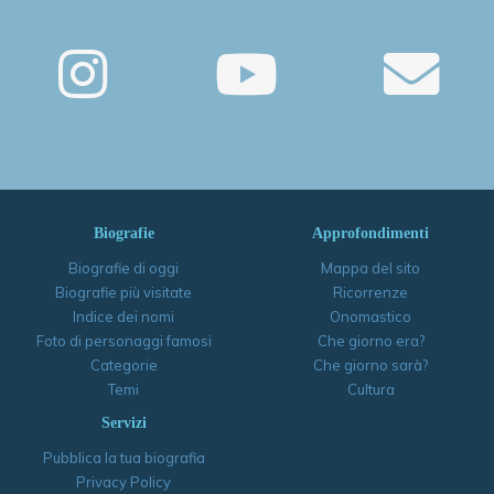
Biografie
Approfondimenti
Biografie di oggi
Mappa del sito
Biografie più visitate
Ricorrenze
Indice dei nomi
Onomastico
Foto di personaggi famosi
Che giorno era?
Categorie
Che giorno sarà?
Temi
Cultura
Servizi
Pubblica la tua biografia
Privacy Policy