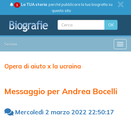
La TUA storia
: perché pubblicare la tua biografia su
1
questo sito
OK
Sezioni
Toggle
Opera di aiuto x la ucraina
Messaggio per Andrea Bocelli
Mercoledì 2 marzo 2022 22:50:17