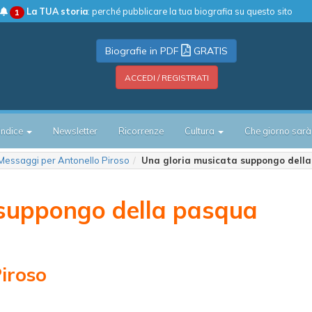
La TUA storia
: perché pubblicare la tua biografia su questo sito
1
Biografie in PDF
GRATIS
ACCEDI / REGISTRATI
Indice
Newsletter
Ricorrenze
Cultura
Che giorno sarà
Messaggi per Antonello Piroso
Una gloria musicata suppongo della
 suppongo della pasqua
iroso