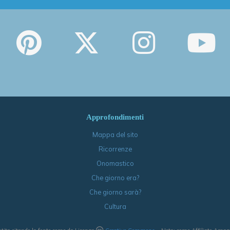
Approfondimenti
Mappa del sito
Ricorrenze
Onomastico
Che giorno era?
Che giorno sarà?
Cultura