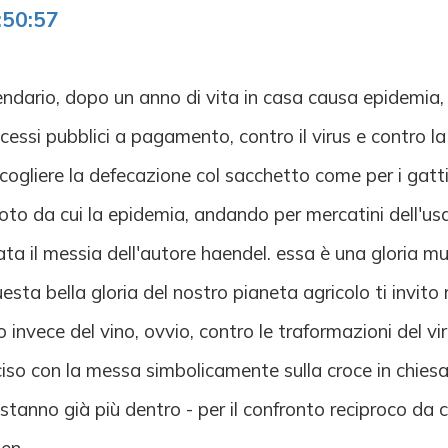
:50:57
alendario, dopo un anno di vita in casa causa epidemia,
i cessi pubblici a pagamento, contro il virus e contro l
gliere la defecazione col sacchetto come per i gatti et
moto da cui la epidemia, andando per mercatini dell'usa
ta il messia dell'autore haendel. essa è una gloria mus
sta bella gloria del nostro pianeta agricolo ti invito 
sto invece del vino, ovvio, contro le traformazioni del v
iso con la messa simbolicamente sulla croce in chiesa, 
stanno già più dentro - per il confronto reciproco da c