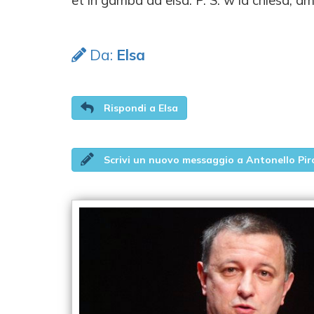
et in gamba da elsa. P. S. w la chiesa, a
Da:
Elsa
Rispondi a Elsa
Scrivi un nuovo messaggio a Antonello Pir