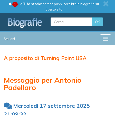
La TUA storia
: perché pubblicare la tua biografia su
1
questo sito
OK
Sezioni
Toggle
A proposito di Turning Point USA
Messaggio per Antonio
Padellaro
Mercoledì 17 settembre 2025
21:09:32