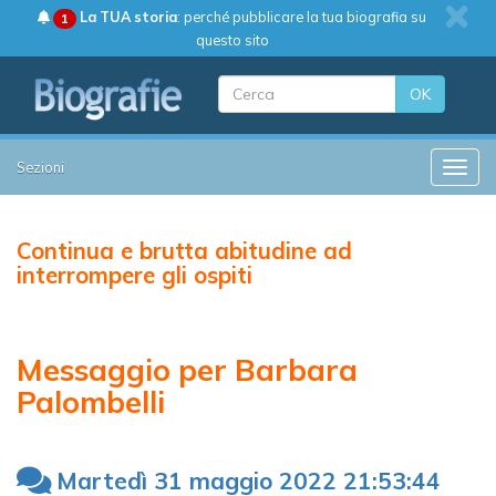
La TUA storia
: perché pubblicare la tua biografia su
1
questo sito
OK
Sezioni
Toggle
Continua e brutta abitudine ad
interrompere gli ospiti
Messaggio per Barbara
Palombelli
Martedì 31 maggio 2022 21:53:44