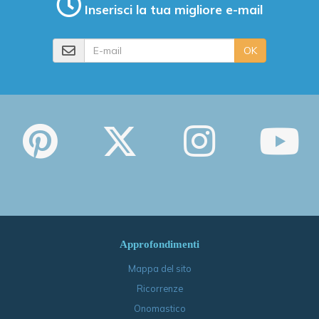
Inserisci la tua migliore e-mail
E-mail
OK
Approfondimenti
Mappa del sito
Ricorrenze
Onomastico