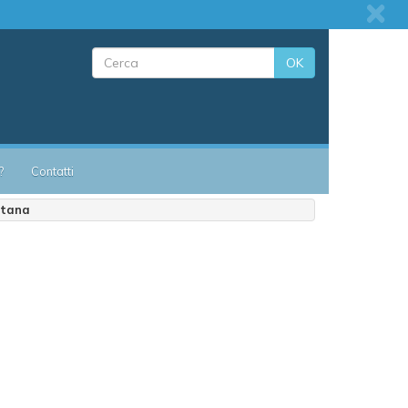
OK
?
Contatti
ntana