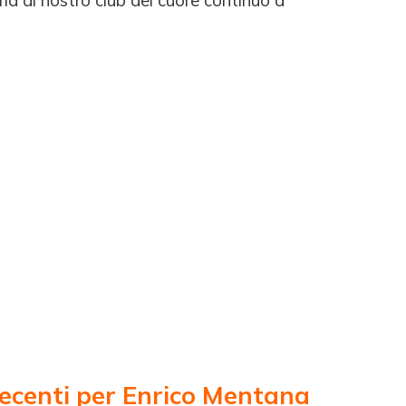
ria al nostro club del cuore continuo a
recenti per Enrico Mentana