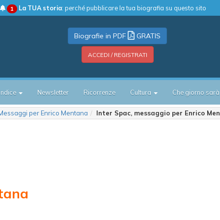
La TUA storia
: perché pubblicare la tua biografia su questo sito
1
Biografie in PDF
GRATIS
ACCEDI / REGISTRATI
Indice
Newsletter
Ricorrenze
Cultura
Che giorno sarà
Messaggi per Enrico Mentana
Inter Spac, messaggio per Enrico Me
ntana