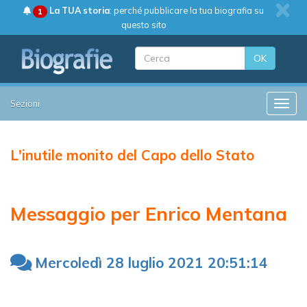
La TUA storia
: perché pubblicare la tua biografia su
1
questo sito
OK
Sezioni
Toggle
L'inutile monito del Capo dello Stato
Messaggio per Enrico Mentana
Mercoledì 28 luglio 2021 20:51:14