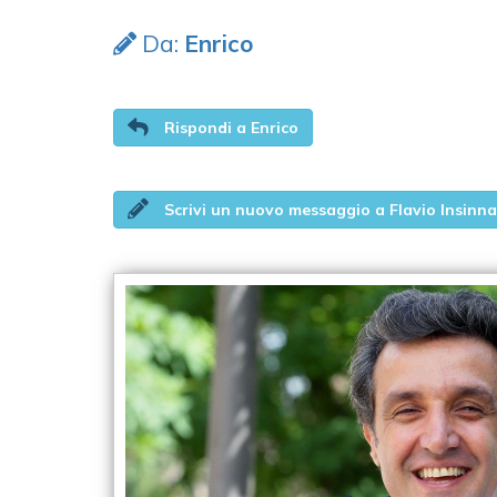
Da:
Enrico
Rispondi a Enrico
Scrivi un nuovo messaggio a Flavio Insinna