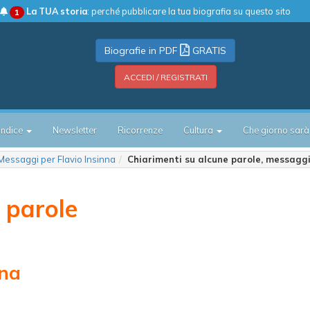
La TUA storia
: perché pubblicare la tua biografia su questo sito
1
Biografie in PDF
GRATIS
ACCEDI / REGISTRATI
Indice
Newsletter
Ricorrenze
Cultura
Che giorno sarà
Messaggi per Flavio Insinna
Chiarimenti su alcune parole, messaggi
 parole
nna