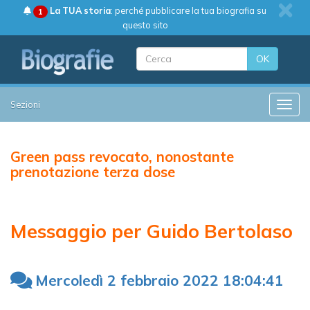
La TUA storia
: perché pubblicare la tua biografia su
1
questo sito
OK
Sezioni
Toggle
Green pass revocato, nonostante
prenotazione terza dose
Messaggio per Guido Bertolaso
Mercoledì 2 febbraio 2022 18:04:41