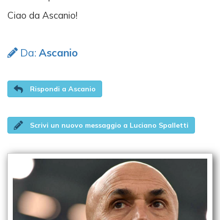
Ciao da Ascanio!
Da:
Ascanio
Rispondi a Ascanio
Scrivi un nuovo messaggio a Luciano Spalletti