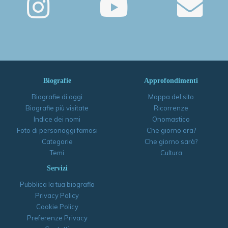
Biografie
Approfondimenti
Biografie di oggi
Mappa del sito
Biografie più visitate
Ricorrenze
Indice dei nomi
Onomastico
Foto di personaggi famosi
Che giorno era?
Categorie
Che giorno sarà?
Temi
Cultura
Servizi
Pubblica la tua biografia
Privacy Policy
Cookie Policy
Preferenze Privacy