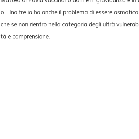
 Matteo di Pavia vaccinano donne in gravidanza e in
to... Inoltre io ho anche il problema di essere asmati
he se non rientro nella categoria degli ultrà vulnerabil
ietà e comprensione.