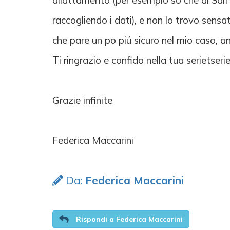
allattamento (per esempio so che al San
raccogliendo i dati), e non lo trovo sensa
che pare un po piú sicuro nel mio caso, anc
Ti ringrazio e confido nella tua serietser
Grazie infinite
Federica Maccarini
Da:
Federica Maccarini
Rispondi a Federica Maccarini