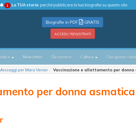
La TUA storia
: perché pubblicare la tua biografia su questo sito
1
Biografie in PDF
GRATIS
ACCEDI / REGISTRATI
Indice
Newsletter
Ricorrenze
Cultura
Che giorno sarà
Messaggi per Mara Venier
Vaccinazione e allattamento per donna
tamento per donna asmatica
r