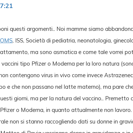
7:21
poni questi argomenti.. Noi mamme siamo abbandonate 
OMS
, ISS, Società di pediatria, neonatologia, ginecol
l'allattamento, ma sono asmatica e come tale vorrei po
vaccini tipo Pfizer o Moderna per la loro natura (son
e non contengono virus in vivo come invece Astrazenec
empo e che non passano nel latte materno), ma pare ch
i questi giorni, ma per la natura del vaccino.. Premett
n Pfizer o Moderna, in quanto attualmente non lavoro.
nerale non si stanno raccogliendo dati su donne in gr